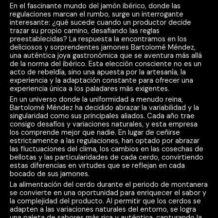
En el fascinante mundo del jamón ibérico, donde las
regulaciones marcan el rumbo, surge un interrogante
interesante: ¿qué sucede cuando un productor decide
trazar su propio camino, desafiando las reglas
preestablecidas? La respuesta la encontramos en los
deliciosos y sorprendentes jamones Bartolomé Méndez,
una auténtica joya gastronómica que se aventura más allá
de la norma del ibérico. Esta elección consciente no es un
acto de rebeldía, sino una apuesta por la artesanía, la
experiencia y la adaptación constante para ofrecer una
experiencia única a los paladares más exigentes.
En un universo donde la uniformidad a menudo reina,
Bartolomé Méndez ha decidido abrazar la variabilidad y la
singularidad como sus principales aliados. Cada año trae
consigo desafíos y variaciones naturales, y esta empresa
los comprende mejor que nadie. En lugar de ceñirse
estrictamente a las regulaciones, han optado por abrazar
las fluctuaciones del clima, los cambios en las cosechas de
bellotas y las particularidades de cada cerdo, convirtiendo
estas diferencias en virtudes que se reflejan en cada
bocado de sus jamones.
La alimentación del cerdo durante el periodo de montanera
se convierte en una oportunidad para enriquecer el sabor y
la complejidad del producto. Al permitir que los cerdos se
adapten a las variaciones naturales del entorno, se logra
una paleta de sabores más rica y auténtica, capturando la