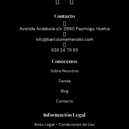
F
I
a
n
c
s
Contacto
e
t
b
a
Avenida Andalucía s/n 21560 Paymogo, Huelva
o
g
info@bartolomemendez.com
o
r
k
a
639 24 79 85
-
m
Conócenos
f
Sobre Nosotros
Tienda
Blog
Contacto
Información Legal
Aviso Legal – Condiciones de Uso