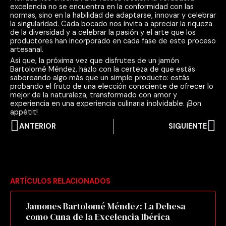
excelencia no se encuentra en la conformidad con las
normas, sino en la habilidad de adaptarse, innovar y celebrar
la singularidad. Cada bocado nos invita a apreciar la riqueza
de la diversidad y a celebrar la pasión y el arte que los
productores han incorporado en cada fase de este proceso
artesanal.
Así que, la próxima vez que disfrutes de un jamón
Bartolomé Méndez, hazlo con la certeza de que estás
saboreando algo más que un simple producto: estás
probando el fruto de una elección consciente de ofrecer lo
mejor de la naturaleza, transformado con amor y
experiencia en una experiencia culinaria inolvidable. ¡Bon
appétit!
Ant
Si
ANTERIOR
SIGUIENTE
ARTÍCULOS RELACIONADOS
Jamones Bartolomé Méndez: La Dehesa
como Cuna de la Excelencia Ibérica