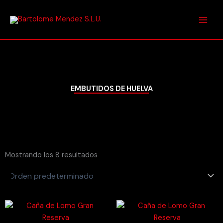
Ir
Main
al
Men
contenido
EMBUTIDOS DE HUELVA
Mostrando los 8 resultados
RANGO
R
DE
D