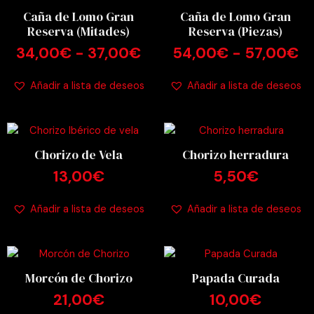
PRECIOS:
P
Caña de Lomo Gran
Caña de Lomo Gran
DESDE
D
Reserva (Mitades)
Reserva (Piezas)
34,00€
5
HASTA
H
34,00
€
-
37,00
€
54,00
€
-
57,00
€
37,00€
5
Añadir a lista de deseos
Añadir a lista de deseos
Chorizo de Vela
Chorizo herradura
13,00
€
5,50
€
Añadir a lista de deseos
Añadir a lista de deseos
Morcón de Chorizo
Papada Curada
21,00
€
10,00
€