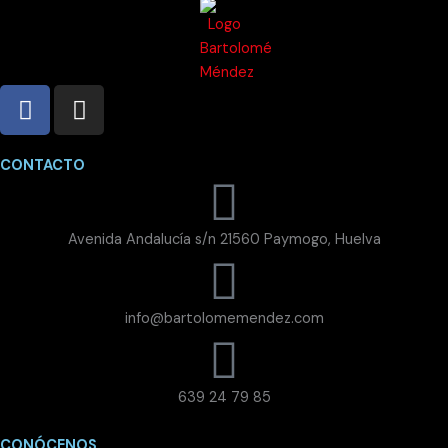
F
I
a
n
c
s
e
t
CONTACTO
b
a
o
g
o
Avenida Andalucía s/n 21560 Paymogo, Huelva
r
k
a
-
m
f
info@bartolomemendez.com
639 24 79 85
CONÓCENOS